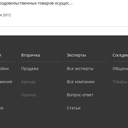
одовольственных товаров осущес...
я 2012
и
Вторичка
Эксперты
Соседя
ойки
Продажа
Все эксперты
Общен
жения
Аренда
Все компании
Товары
Оценка
Вопрос-ответ
ые
Статьи