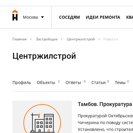
Москва
СОСЕДЯМ
ИДЕИ РЕМОНТА
КВ
Главная
Застройщик
Центржилстрой
Новости
Центржилстрой
2
0
0
0
Профиль
Объекты
Ответы
Статьи
Темы
Тамбов. Прокуратура
Прокуратурой Октябрьско
Чичерина по поводу систе
Установлено, что строите