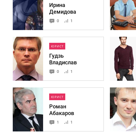
Ирина
Демидова
0
1
ЮРИСТ
Гудзь
Владислав
0
1
ЮРИСТ
Роман
Абакаров
1
1