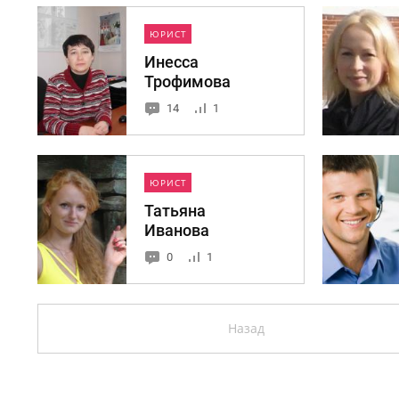
ЮРИСТ
Инесса
Трофимова
14
1
ЮРИСТ
Татьяна
Иванова
0
1
Назад