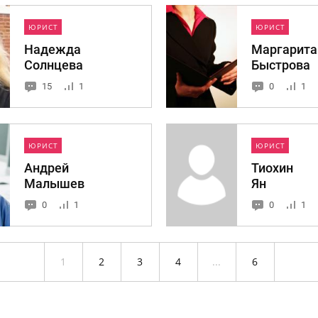
ЮРИСТ
ЮРИСТ
Надежда
Маргарита
Солнцева
Быстрова
15
1
0
1
ЮРИСТ
ЮРИСТ
Андрей
Тиохин
Малышев
Ян
0
1
0
1
1
2
3
4
...
6