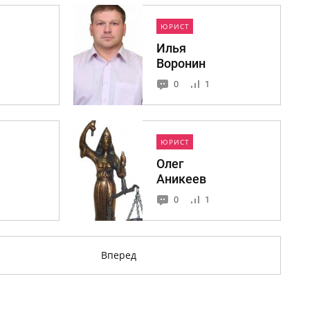
ЮРИСТ
Илья
Воронин
0
1
ЮРИСТ
Олег
Аникеев
0
1
Вперед