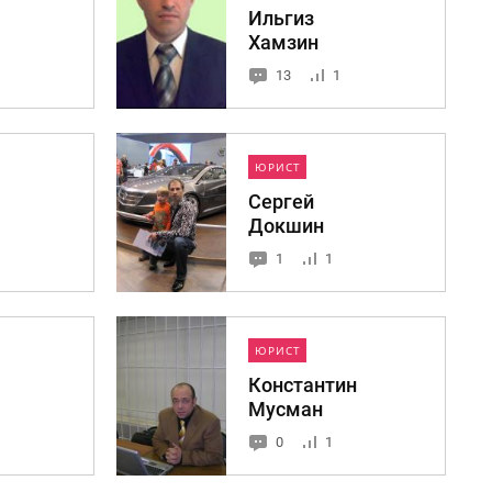
Ильгиз
Хамзин
13
1
ЮРИСТ
Сергей
Докшин
1
1
ЮРИСТ
Константин
Мусман
0
1