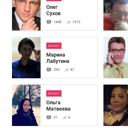
Олег
Сухов
1448
1313
ЮРИСТ
Марина
Лабутина
295
81
ЮРИСТ
Ольга
Матвеева
31
6