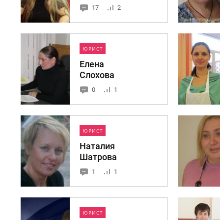
17
2
ЮРИСТ
Елена
Слохова
0
1
ЮРИСТ
Наталия
Шатрова
1
1
ЮРИСТ