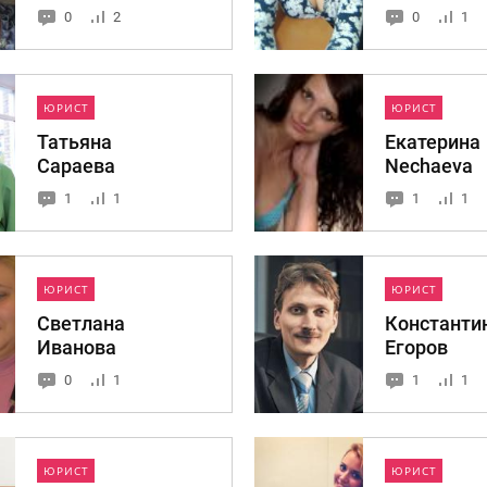
0
2
0
1
ЮРИСТ
ЮРИСТ
Татьяна
Екатерина
Сараева
Nechaeva
1
1
1
1
ЮРИСТ
ЮРИСТ
Светлана
Константи
Иванова
Егоров
0
1
1
1
ЮРИСТ
ЮРИСТ