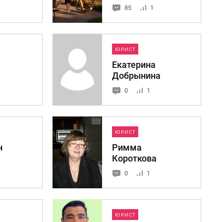
85
1
ЮРИСТ
Екатерина
Добрынина
0
1
ЮРИСТ
н
Римма
Короткова
0
1
ЮРИСТ