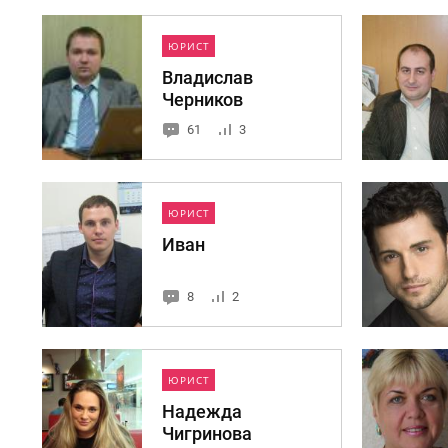
ЮРИСТ
Владислав
Черников
61
3
ЮРИСТ
Иван
8
2
ЮРИСТ
Надежда
Чигринова