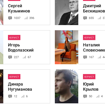
Сергей
Дмитрий
Кузьминов
Бескишков
1037
396
655
3
ЮРИСТ
ЮРИСТ
Игорь
Наталия
Водолазский
Словесник
227
67
167
4
ЮРИСТ
ЮРИСТ
Динара
Юрий
Нугуманова
Крылов
12
6
50
4