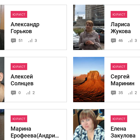
ЮРИСТ
ЮРИСТ
Александр
Лариса
Горьков
Жукова
51
3
46
3
ЮРИСТ
ЮРИСТ
Алексей
Сергей
Солнцев
Маринин
0
2
35
2
ЮРИСТ
ЮРИСТ
Марина
Елена
Ерофеева(Андрианова)
Закулова