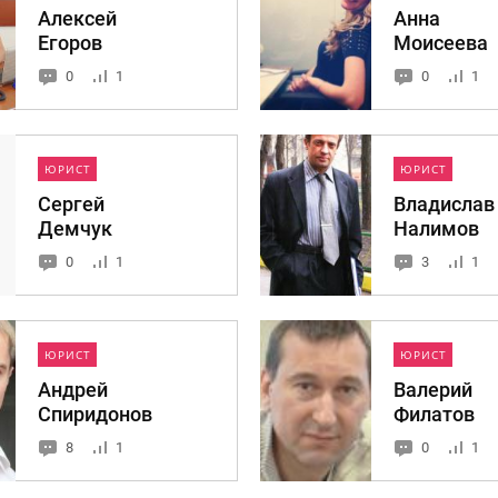
Алексей
Анна
Егоров
Моисеева
0
1
0
1
ЮРИСТ
ЮРИСТ
Сергей
Владислав
Демчук
Налимов
0
1
3
1
ЮРИСТ
ЮРИСТ
Андрей
Валерий
Спиридонов
Филатов
8
1
0
1