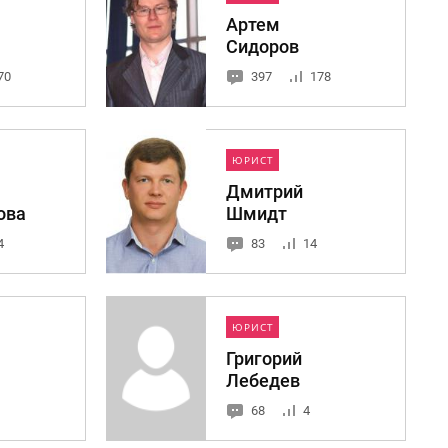
Артем
Сидоров
70
397
178
ЮРИСТ
Дмитрий
ова
Шмидт
4
83
14
ЮРИСТ
Григорий
Лебедев
68
4