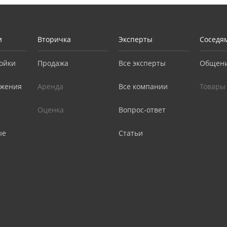
и
Вторичка
Эксперты
Соседя
ойки
Продажа
Все эксперты
Общен
жения
Аренда
Все компании
Товары
Оценка
Вопрос-ответ
ые
Статьи