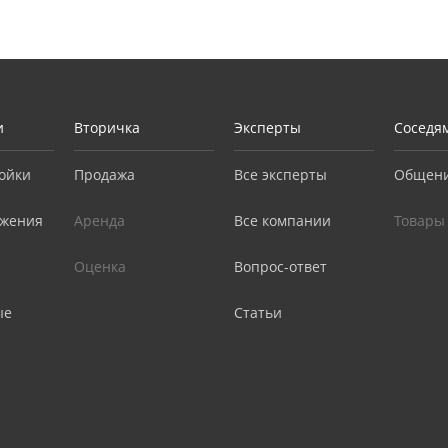
и
Вторичка
Эксперты
Соседя
ойки
Продажа
Все эксперты
Общен
жения
Аренда
Все компании
Товары
Оценка
Вопрос-ответ
ые
Статьи