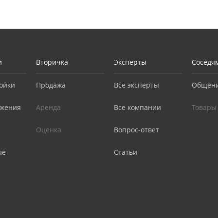
и
Вторичка
Эксперты
Соседя
ойки
Продажа
Все эксперты
Общен
жения
Аренда
Все компании
Товары
Оценка
Вопрос-ответ
ые
Статьи