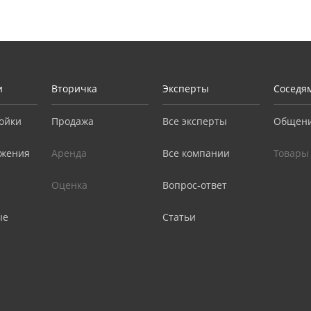
и
Вторичка
Эксперты
Соседя
ойки
Продажа
Все эксперты
Общен
жения
Аренда
Все компании
Товары
Оценка
Вопрос-ответ
ые
Статьи