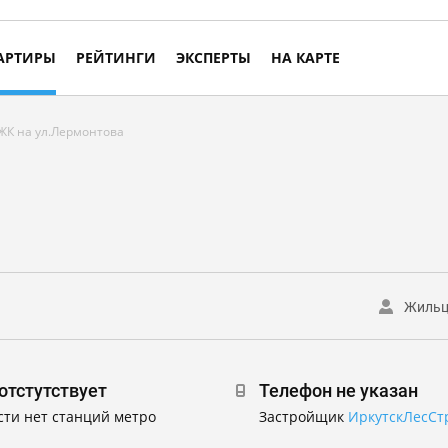
АРТИРЫ
РЕЙТИНГИ
ЭКСПЕРТЫ
НА КАРТЕ
ЖК на ул.Лермонтова
Жиль
отстутствует
Телефон не указан
сти нет станций метро
Застройщик
ИркутскЛесСт