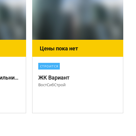
Цены пока нет
СТРОИТСЯ
Дом на ул. Павла Красильникова
ЖК Вариант
ВостСибСтрой