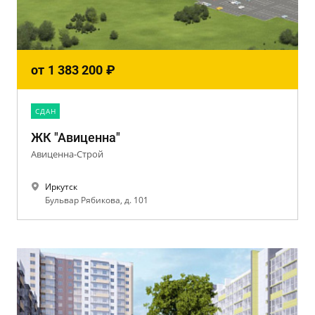
от
1 383 200
₽
CДАН
ЖК "Авиценна"
Авиценна-Строй
Иркутск
Бульвар Рябикова, д. 101