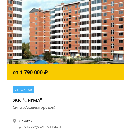
от
1 790 000
₽
СТРОИТСЯ
ЖК "Сигма"
Сигма(Академгородок)
Иркутск
ул. Старокузьмихинская