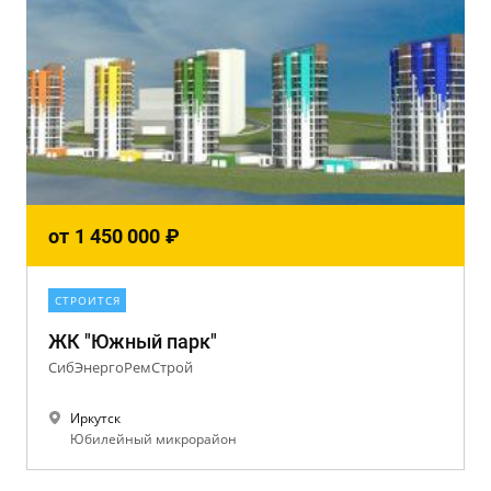
от
1 450 000
₽
СТРОИТСЯ
ЖК "Южный парк"
СибЭнергоРемСтрой
Иркутск
Юбилейный микрорайон