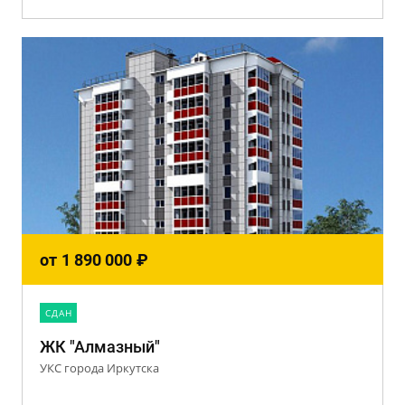
от
1 890 000
₽
CДАН
ЖК "Алмазный"
УКС города Иркутска