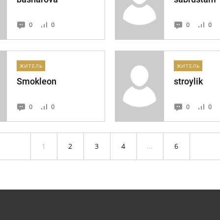
0
0
0
0
ЖИТЕЛЬ
ЖИТЕЛЬ
Smokleon
stroylik
0
0
0
0
1
2
3
4
...
6