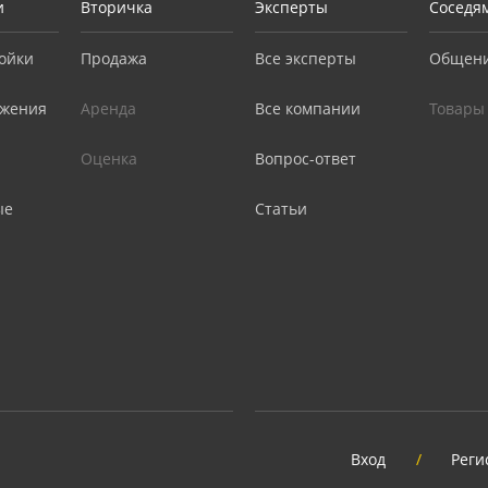
и
Вторичка
Эксперты
Соседя
ойки
Продажа
Все эксперты
Общен
жения
Аренда
Все компании
Товары
Оценка
Вопрос-ответ
ые
Статьи
Вход
/
Реги