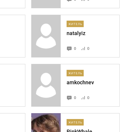
ЖИТЕЛЬ
natalyiz
0
0
ЖИТЕЛЬ
amkochnev
0
0
ЖИТЕЛЬ
PinkWhale