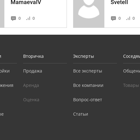
MamaevaIV
Svetell
0
0
0
0
и
Вторичка
Эксперты
Соседя
ойки
Продажа
Все эксперты
Общен
жения
Аренда
Все компании
Товары
Оценка
Вопрос-ответ
ые
Статьи