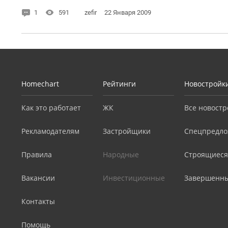
1
591
zefir
22 Января 2009
Homechart
Рейтинги
Новостройк
Как это работает
ЖК
Все новостр
Рекламодателям
Застройщики
Спецпредло
Правила
Народные
Строящиеся
Вакансии
Инвестиционные
Завершенн
Контакты
Помощь