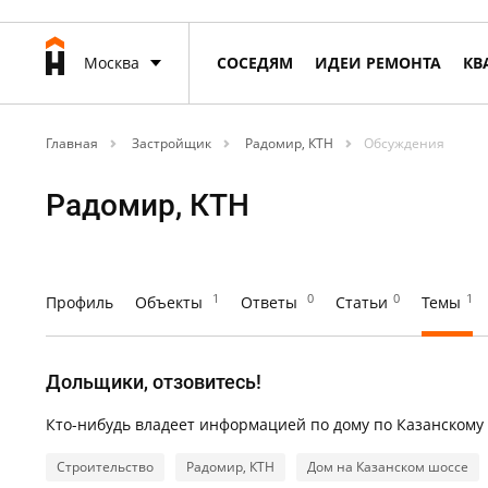
Москва
СОСЕДЯМ
ИДЕИ РЕМОНТА
КВ
Главная
Застройщик
Радомир, КТН
Обсуждения
Радомир, КТН
1
0
0
1
Профиль
Объекты
Ответы
Статьи
Темы
Дольщики, отзовитесь!
Кто-нибудь владеет информацией по дому по Казанскому
Строительство
Радомир, КТН
Дом на Казанском шоссе