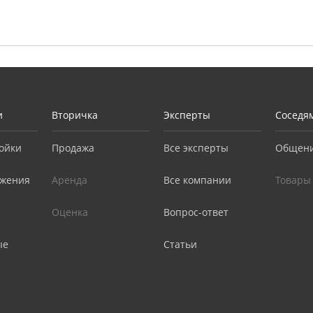
и
Вторичка
Эксперты
Соседя
ойки
Продажа
Все эксперты
Общен
жения
Аренда
Все компании
Товары
Оценка
Вопрос-ответ
ые
Статьи