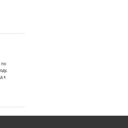
 по
оду,
д к