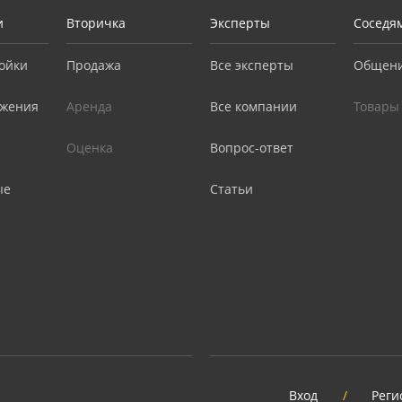
и
Вторичка
Эксперты
Соседя
ойки
Продажа
Все эксперты
Общен
жения
Аренда
Все компании
Товары
Оценка
Вопрос-ответ
ые
Статьи
Вход
/
Реги