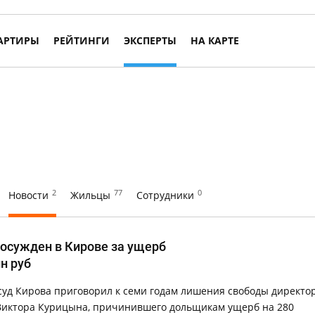
АРТИРЫ
РЕЙТИНГИ
ЭКСПЕРТЫ
НА КАРТЕ
2
77
0
Новости
Жильцы
Сотрудники
осужден в Кирове за ущерб
н руб
уд Кирова приговорил к семи годам лишения свободы директо
Виктора Курицына, причинившего дольщикам ущерб на 280