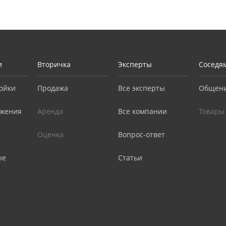
и
Вторичка
Эксперты
Соседя
ойки
Продажа
Все эксперты
Общен
жения
Аренда
Все компании
Товары
Оценка
Вопрос-ответ
ые
Статьи