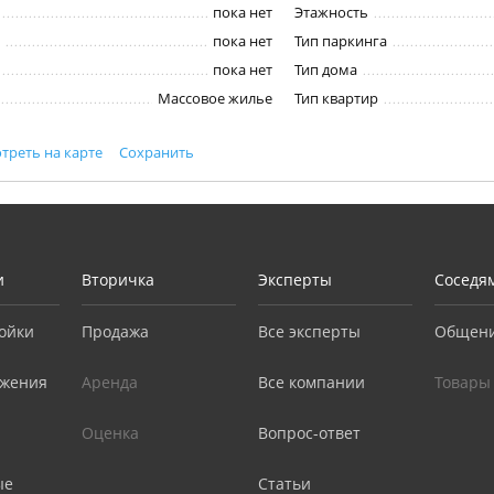
пока нет
Этажность
пока нет
Тип паркинга
пока нет
Тип дома
Массовое жилье
Тип квартир
треть на карте
Сохранить
и
Вторичка
Эксперты
Соседя
ойки
Продажа
Все эксперты
Общен
жения
Аренда
Все компании
Товары
Оценка
Вопрос-ответ
ые
Статьи