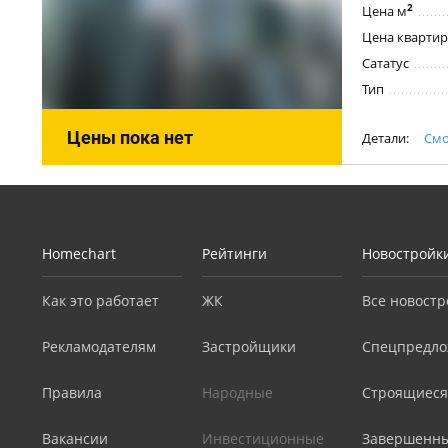
2
Цена м
Цена квартир
Сататус
Тип
Цены пока нет
Детали:
Смо
Homechart
Рейтинги
Новостройк
Как это работает
ЖК
Все новостр
Рекламодателям
Застройщики
Спецпредло
Правила
Народные
Строящиеся
Вакансии
Инвестиционные
Завершенн