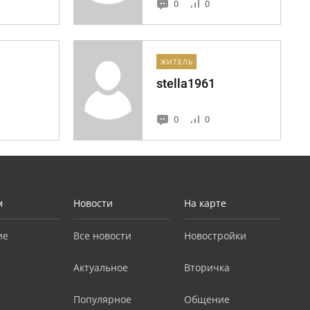
0
0
ЖИТЕЛЬ
stella1961
0
0
м
Новости
На карте
ие
Все новости
Новостройки
Актуальное
Вторичка
Популярное
Общение