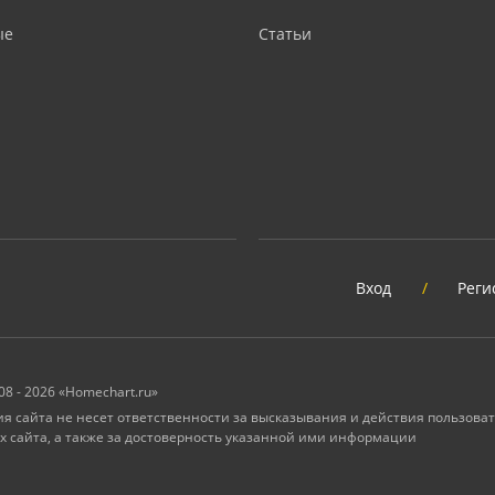
ые
Статьи
Вход
/
Реги
08 - 2026 «Homechart.ru»
 сайта не несет ответственности за высказывания и действия пользоват
х сайта, а также за достоверность указанной ими информации