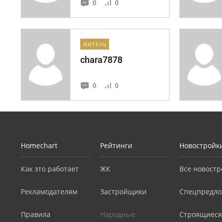
0
0
ЖИТЕЛЬ
chara7878
0
0
Homechart
Рейтинги
Новостройк
Как это работает
ЖК
Все новостр
Рекламодателям
Застройщики
Спецпредло
Правила
Народные
Строящиеся