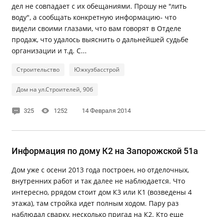
дел не совпадает с их обещаниями. Прошу не "лить
воду", а сообщать конкретную информацию- что
видели своими глазами, что вам говорят в Отделе
продаж, что удалось выяснить о дальнейшей судьбе
организации и т.д. С...
Строительство
Южкузбасстрой
Дом на ул.Строителей, 90б
325
1252
14 Февраля 2014
Информация по дому К2 на Запорожской 51а
Дом уже с осени 2013 года построен, но отделочных,
внутренних работ и так далее не наблюдается. Что
интересно, ррядом стоит дом К3 или К1 (возведены 4
этажа), там стройка идет полным ходом. Пару раз
наблюдал сварку, несколько пригад на К2. Кто еще