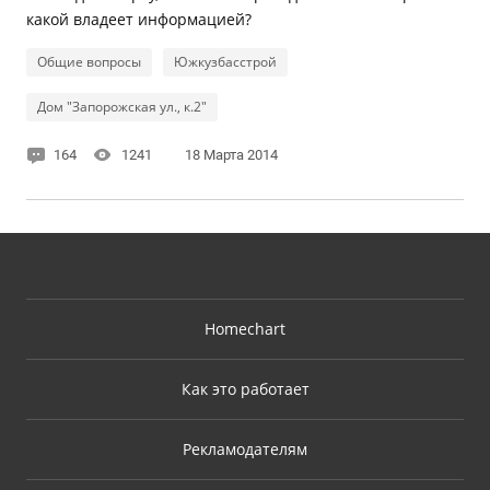
какой владеет информацией?
Общие вопросы
Южкузбасстрой
Дом "Запорожская ул., к.2"
164
1241
18 Марта 2014
Homechart
Как это работает
Рекламодателям