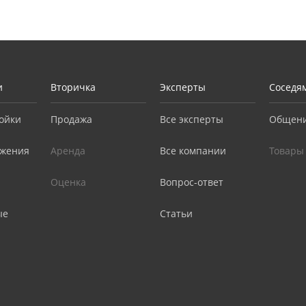
и
Вторичка
Эксперты
Соседя
ойки
Продажа
Все эксперты
Общен
жения
Аренда
Все компании
Товары
Оценка
Вопрос-ответ
ые
Статьи