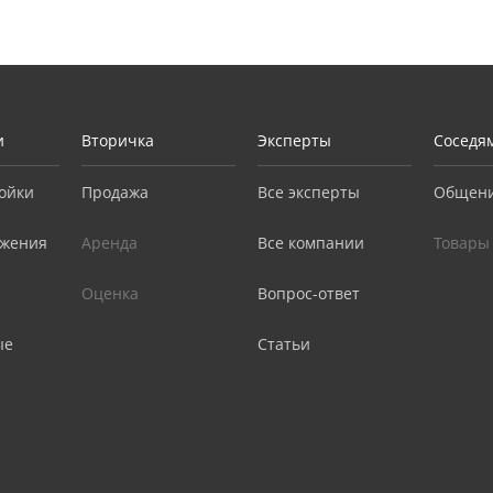
и
Вторичка
Эксперты
Соседя
ойки
Продажа
Все эксперты
Общен
жения
Аренда
Все компании
Товары
Оценка
Вопрос-ответ
ые
Статьи