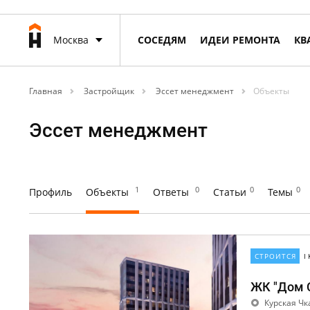
Москва
СОСЕДЯМ
ИДЕИ РЕМОНТА
КВ
Главная
Застройщик
Эссет менеджмент
Объекты
Эссет менеджмент
1
0
0
0
Профиль
Объекты
Ответы
Статьи
Темы
СТРОИТСЯ
I
ЖК "Дом C
Курская Чк