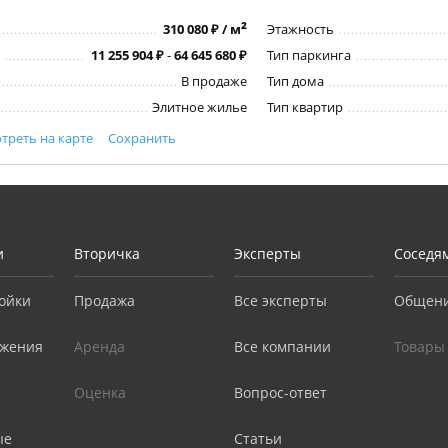
2
310 080 ₽ / м
Этажность
11 255 904 ₽
-
64 645 680 ₽
Тип паркинга
В продаже
Тип дома
Элитное жилье
Тип квартир
треть на карте
Сохранить
и
Вторичка
Эксперты
Соседя
ойки
Продажа
Все эксперты
Общен
жения
Аренда
Все компании
Товары
Оценка
Вопрос-ответ
ые
Статьи