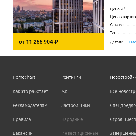
2
Цена м
Цена квартир
Сататус
Тип
от
11 255 904
₽
Детали:
Смо
Homechart
Рейтинги
Новостройк
Как это работает
ЖК
Все новостр
Рекламодателям
Застройщики
Спецпредло
Правила
Народные
Строящиеся
Вакансии
Инвестиционные
Завершенн