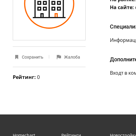
На сайте:
Специали
Информаци
Сохранить
Жалоба
Дополнит
Входт в ко
Рейтинг:
0
Homechart
Рейтинги
Новостройк