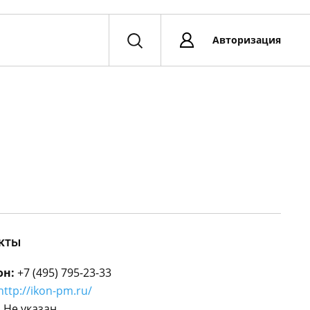
Авторизация
кты
он:
+7 (495) 795-23-33
http://ikon-pm.ru/
:
Не указан