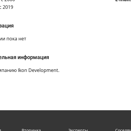
с 2019
зация
и пока нет
ельная информация
мпанию Ikon Development.
и
Вторичка
Эксперты
Соседя