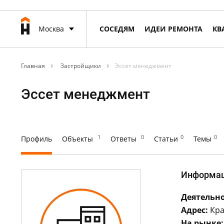
Москва
СОСЕДЯМ
ИДЕИ РЕМОНТА
КВ
Главная
Застройщики
Эссет менеджмент
Эссет менеджмент
1
0
0
0
Профиль
Объекты
Ответы
Статьи
Темы
Информа
Деятельно
Адрес:
Кра
На рынке: