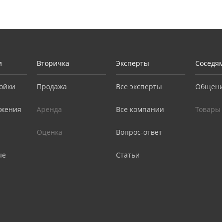
и
Вторичка
Эксперты
Соседя
ойки
Продажа
Все эксперты
Общен
жения
Аренда
Все компании
Товары
Оценка
Вопрос-ответ
ые
Статьи