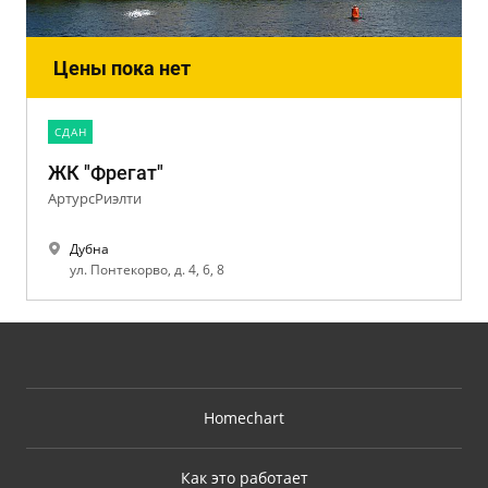
Цены пока нет
CДАН
ЖК "Фрегат"
АртурсРиэлти
Дубна
ул. Понтекорво, д. 4, 6, 8
Homechart
Как это работает