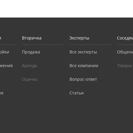
и
Вторичка
Эксперты
Соседя
ойки
Продажа
Все эксперты
Общен
жения
Аренда
Все компании
Товары
Оценка
Вопрос-ответ
ые
Статьи