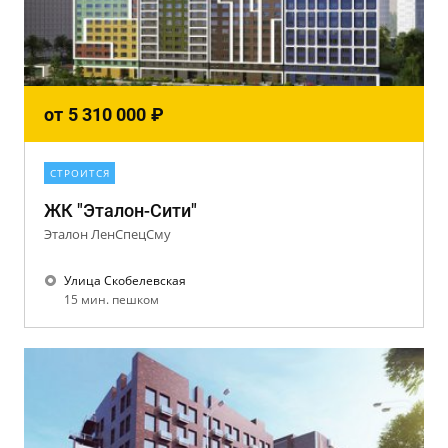
от
5 310 000
₽
СТРОИТСЯ
ЖК "Эталон-Сити"
Эталон ЛенСпецСму
Улица Скобелевская
15 мин. пешком