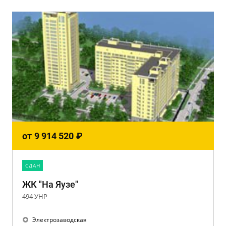
от
9 914 520
₽
CДАН
ЖК "На Яузе"
494 УНР
Электрозаводская