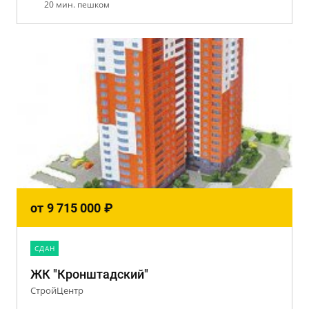
20 мин. пешком
от
9 715 000
₽
CДАН
ЖК "Кронштадский"
СтройЦентр