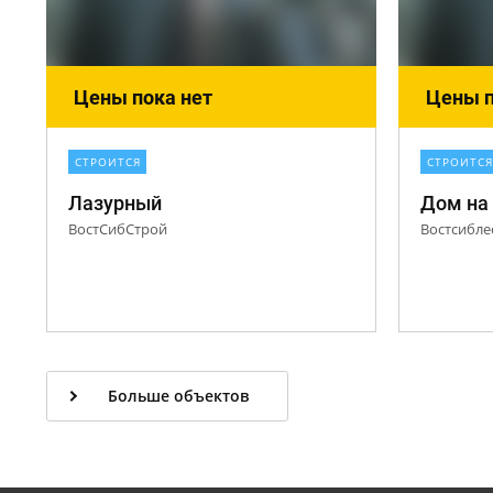
Цены пока нет
Цены п
СТРОИТСЯ
СТРОИТСЯ
Лазурный
Дом на 
ВостСибСтрой
Востсибле
Больше объектов