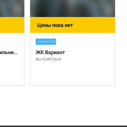
Цены пока нет
СТРОИТСЯ
Дом на ул. Павла Красильникова
ЖК Вариант
ВостСибСтрой