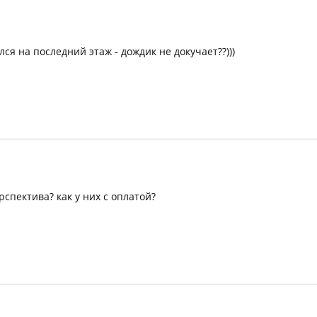
ся на последний этаж - дождик не докучает??)))
спектива? как у них с оплатой?