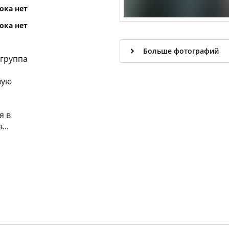
ока нет
ока нет
Больше фотографий
 группа
вую
я в
...