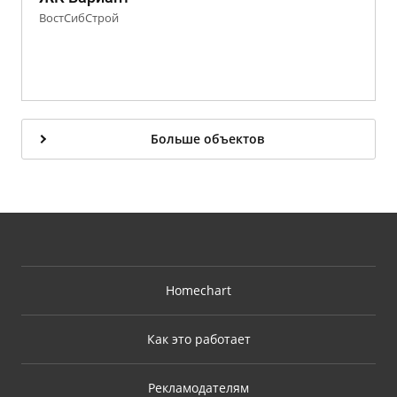
ВостСибСтрой
Больше объектов
Homechart
Как это работает
Рекламодателям