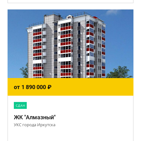
от
1 890 000
₽
CДАН
ЖК "Алмазный"
УКС города Иркутска