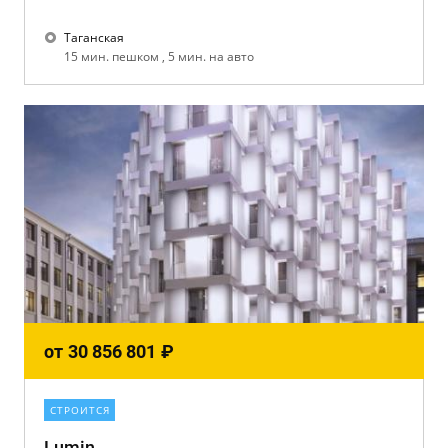
Таганская
15 мин. пешком , 5 мин. на авто
от
30 856 801
₽
СТРОИТСЯ
Lumin