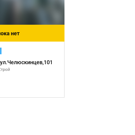
ока нет
 ул.Челюскинцев,101
Строй