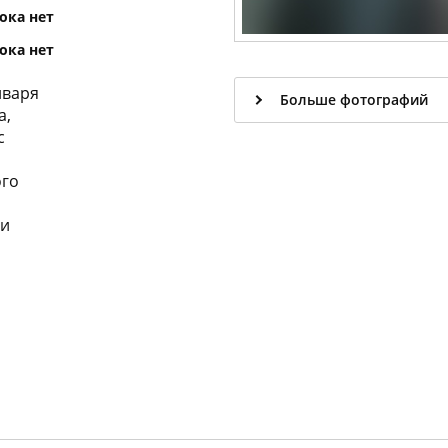
ока нет
ока нет
нваря
Больше фотографий
а,
с
ого
 и