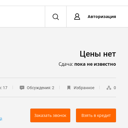
Авторизация
Цены нет
Сдача:
пока не известно
ы:
17
Обсуждения:
2
Избранное
0
Заказать звонок
Взять в кредит
й