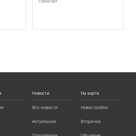
Строй Арт
м
Новости
На карте
ие
Все новости
Новостройки
Актуальное
Вторичка
Популярное
Общение