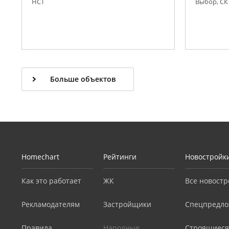
НСТ
Выбор, СК
Больше объектов
Homechart
Рейтинги
Новостройк
Как это работает
ЖК
Все новостр
Рекламодателям
Застройщики
Спецпредло
Правила
Народные
Строящиеся