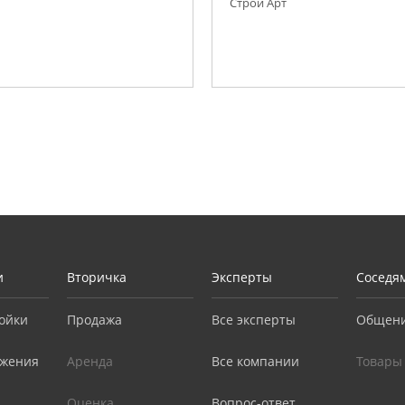
Строй Арт
и
Вторичка
Эксперты
Соседя
ойки
Продажа
Все эксперты
Общен
жения
Аренда
Все компании
Товары
Оценка
Вопрос-ответ