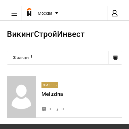
Москва
ВикингСтройИнвест
1
Жильцы
ЖИТЕЛЬ
Meluzina
0
0