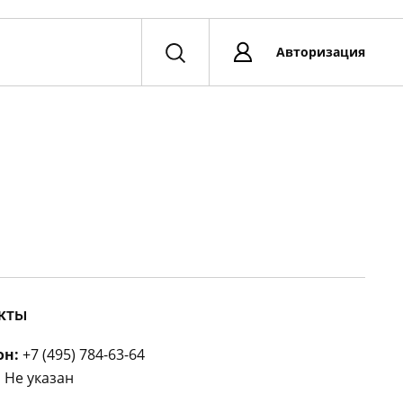
Авторизация
кты
он:
+7 (495) 784-63-64
:
Не указан