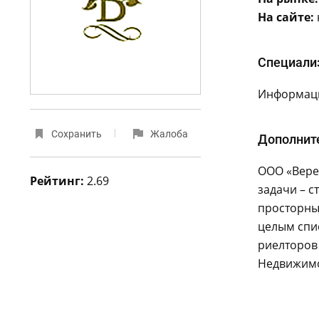
На сайте:
Специали
Информаци
Сохранить
Жалоба
Дополнит
ООО «Вере
Рейтинг:
2.69
задачи – с
просторны
целым спи
риелторов 
Недвижимо