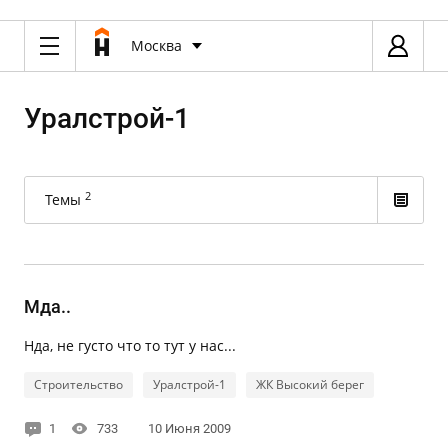
Москва
Уралстрой-1
2
Темы
Мда..
Нда, не густо что то тут у нас...
Строительство
Уралстрой-1
ЖК Высокий берег
1
733
10 Июня 2009