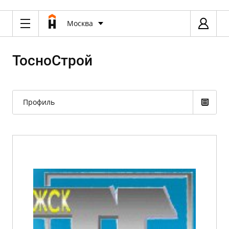
Москва
ТосноСтрой
Профиль