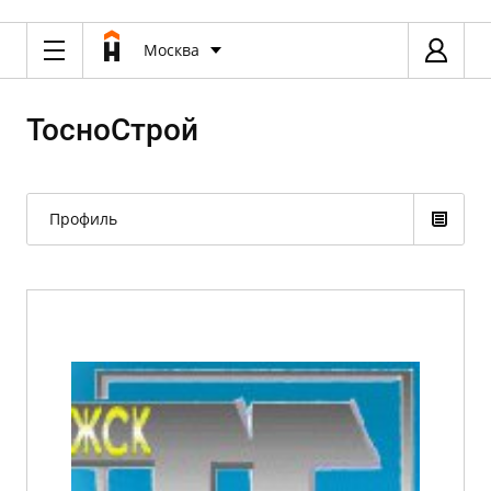
Москва
ТосноСтрой
Профиль