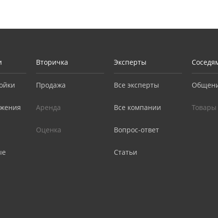
и
Вторичка
Эксперты
Соседя
ойки
Продажа
Все эксперты
Общен
жения
Аренда
Все компании
Товары
Оценка
Вопрос-ответ
ые
Статьи