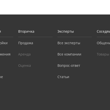
и
Вторичка
Эксперты
Соседя
ойки
Продажа
Все эксперты
Общен
жения
Аренда
Все компании
Товары
Оценка
Вопрос-ответ
ые
Статьи