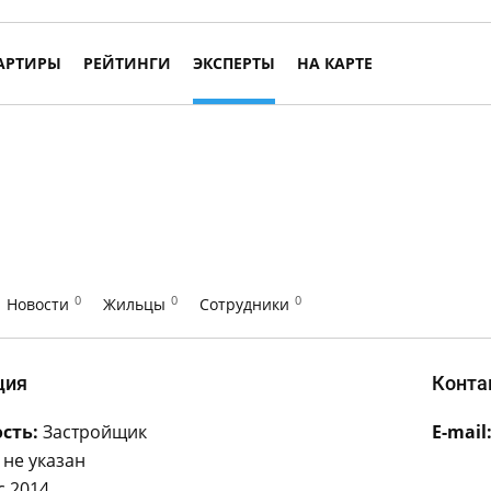
АРТИРЫ
РЕЙТИНГИ
ЭКСПЕРТЫ
НА КАРТЕ
0
0
0
Новости
Жильцы
Сотрудники
ция
Конта
сть:
Застройщик
E-mail
не указан
с 2014