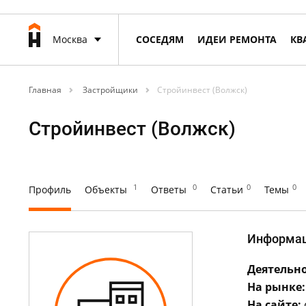
Москва
СОСЕДЯМ
ИДЕИ РЕМОНТА
КВ
Главная
Застройщики
Стройинвест (Волжск)
Стройинвест (Волжск)
1
0
0
0
Профиль
Объекты
Ответы
Статьи
Темы
Информа
Деятельно
На рынке:
На сайте: