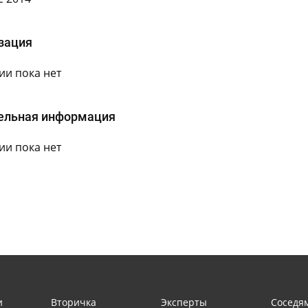
зация
и пока нет
ельная информация
и пока нет
и
Вторичка
Эксперты
Соседя