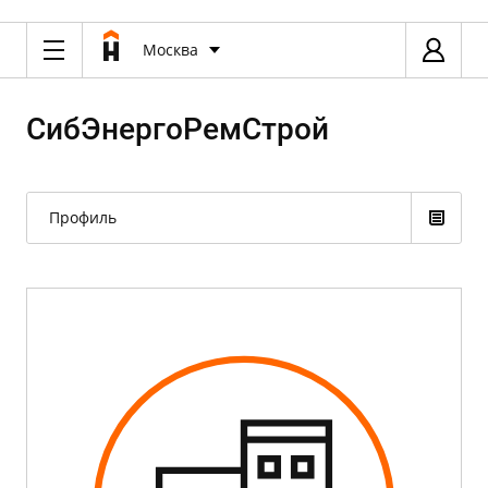
Москва
СибЭнергоРемСтрой
Профиль