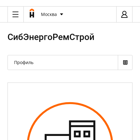
Москва
СибЭнергоРемСтрой
Профиль