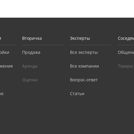
и
Вторичка
Эксперты
Соседя
ойки
Продажа
Все эксперты
Общен
жения
Аренда
Все компании
Товары
Оценка
Вопрос-ответ
ые
Статьи