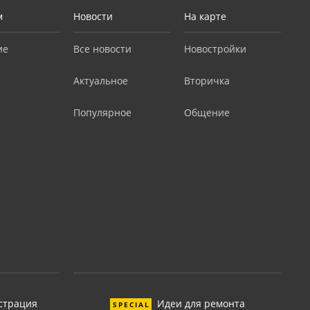
м
Новости
На карте
ие
Все новости
Новостройки
Актуальное
Вторичка
Популярное
Общение
страция
Идеи для ремонта
SPECIAL