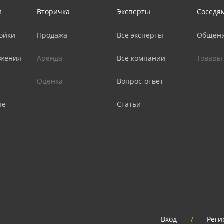
и
Вторичка
Эксперты
Соседя
ойки
Продажа
Все эксперты
Общен
жения
Аренда
Все компании
Товары
Оценка
Вопрос-ответ
ые
Статьи
Вход
/
Реги