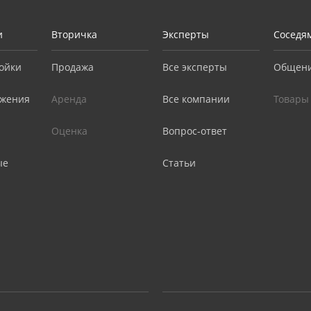
и
Вторичка
Эксперты
Соседя
ойки
Продажа
Все эксперты
Общен
жения
Аренда
Все компании
Товары
Оценка
Вопрос-ответ
ые
Статьи