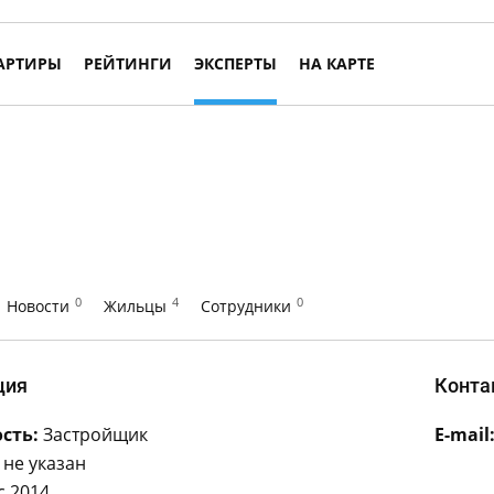
АРТИРЫ
РЕЙТИНГИ
ЭКСПЕРТЫ
НА КАРТЕ
0
4
0
Новости
Жильцы
Сотрудники
ция
Конта
сть:
Застройщик
E-mail
не указан
с 2014