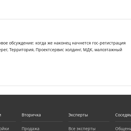
вое обсуждение: когда же наконец начнется гос-регистрация
рег, Территория, Проектсервис холдинг, МДК, малоэтажный
и
Вторичка
Эксперты
Соседя
ойки
Продажа
Все эксперты
Общен