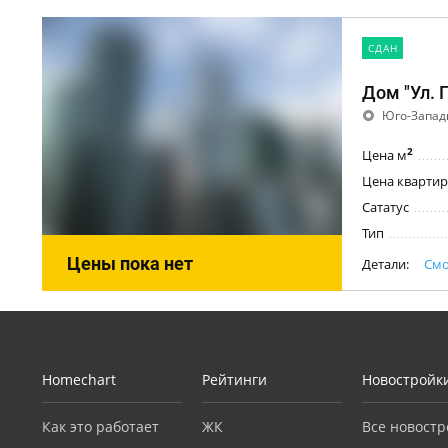
CДАН
Дом "Ул. 
Юго-Запад
2
Цена м
Цена квартир
Сататус
Тип
Цены пока нет
Детали:
Смо
Homechart
Рейтинги
Новостройк
Как это работает
ЖК
Все новостр