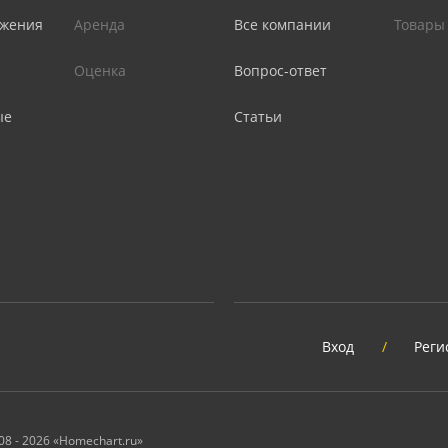
жения
Аренда
Все компании
Товары
Оценка
Вопрос-ответ
ые
Статьи
Вход
/
Реги
08 - 2026 «Homechart.ru»