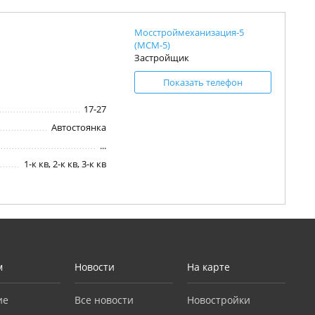
Мосстроймеханизация-5
(МСМ-5)
Застройщик
Показать телефон
17-27
Автостоянка
...
1-к кв, 2-к кв, 3-к кв
м
Новости
На карте
ие
Все новости
Новостройки