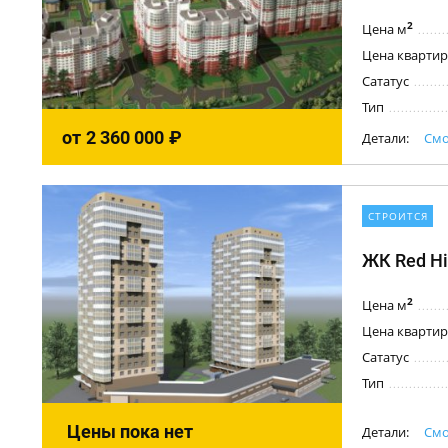
2
Цена м
Цена квартир
Сататус
Тип
от
2 360 000
₽
Детали:
Смо
СТРОИТСЯ
ЖК Red Hi
2
Цена м
Цена квартир
Сататус
Тип
Цены пока нет
Детали:
Смо