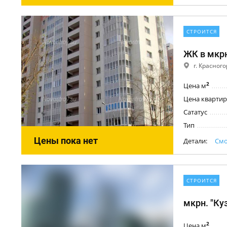
СТРОИТСЯ
ЖК в мкр
г. Красног
2
Цена м
Цена квартир
Сататус
Тип
Цены пока нет
Детали:
Смо
СТРОИТСЯ
мкрн. "Ку
2
Цена м