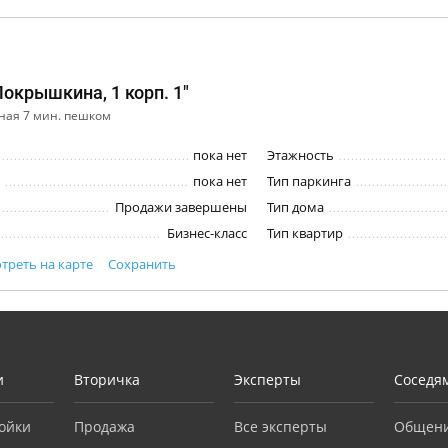
Покрышкина, 1 корп. 1"
ная 7 мин. пешком
пока нет
Этажность
пока нет
Тип паркинга
Продажи завершены
Тип дома
Бизнес-класс
Тип квартир
треть на карте
Сохранить
и
Вторичка
Эксперты
Соседя
ойки
Продажа
Все эксперты
Общен