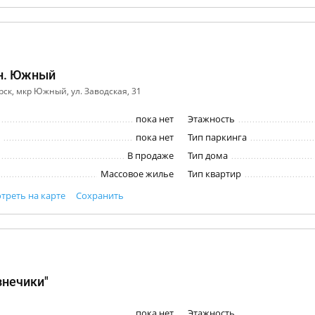
н. Южный
орск, мкр Южный, ул. Заводская, 31
пока нет
Этажность
пока нет
Тип паркинга
В продаже
Тип дома
Массовое жилье
Тип квартир
треть на карте
Сохранить
знечики"
пока нет
Этажность