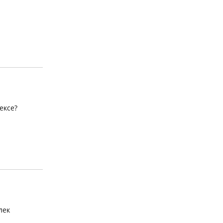
ексе?
лек