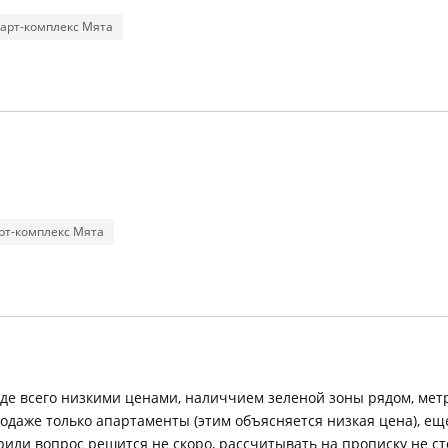
арт-комплекс Мята
рт-комплекс Мята
де всего низкими ценами, наличчием зеленой зоны рядом, мет
родаже только апартаменты (этим объясняется низкая цена), ещ
орили вопрос решится не скоро, рассчитывать на прописку не ст