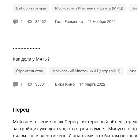
Выбор квартиры
Московский Ипотечный Центр (МИЦ)
Ап
2
36462
Галя Еременко
21 Ноября 2022
..................
Как дела у Мяты?
Строительство
Московский Ипотечный Центр (МИЦ)
Апа
1
35801
Вика Кино
14 Марта 2022
Перец
Мой впечатление от жк Перец - интересный объект, преж
застройщик уже доказал, что строить умеет. Минусы: в п
рядом лэп и электродепо. С апартами, что бы там не гов