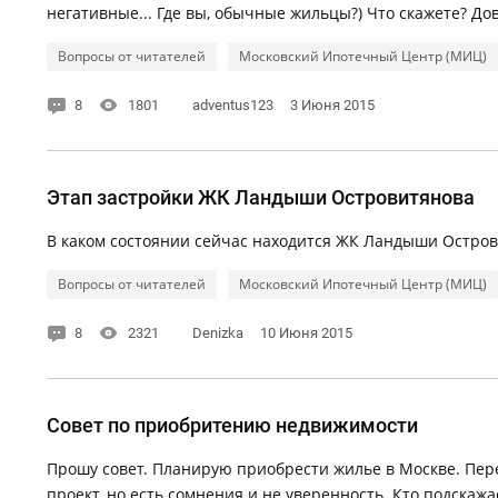
негативные... Где вы, обычные жильцы?) Что скажете? До
Вопросы от читателей
Московский Ипотечный Центр (МИЦ)
8
1801
adventus123
3 Июня 2015
Этап застройки ЖК Ландыши Островитянова
В каком состоянии сейчас находится ЖК Ландыши Остров
Вопросы от читателей
Московский Ипотечный Центр (МИЦ)
8
2321
Denizka
10 Июня 2015
Совет по приобритению недвижимости
Прошу совет. Планирую приобрести жилье в Москве. Пере
проект, но есть сомнения и не уверенность. Кто подскаж