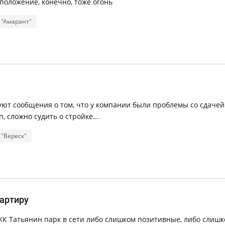
сположение, конечно, тоже огонь
 "Амарант"
руют сообщения о том, что у компании были проблемы со сдачей
 сложно судить о стройке...
 "Вереск"
вартиру
 ЖК Татьянин парк в сети либо слишком позитивные, либо слиш