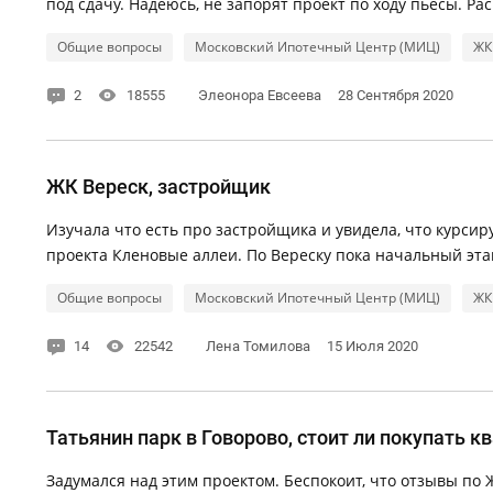
под сдачу. Надеюсь, не запорят проект по ходу пьесы. Ра
Общие вопросы
Московский Ипотечный Центр (МИЦ)
ЖК
2
18555
Элеонора Евсеева
28 Сентября 2020
ЖК Вереск, застройщик
Изучала что есть про застройщика и увидела, что курси
проекта Кленовые аллеи. По Вереску пока начальный этап,
Общие вопросы
Московский Ипотечный Центр (МИЦ)
ЖК
14
22542
Лена Томилова
15 Июля 2020
Татьянин парк в Говорово, стоит ли покупать к
Задумался над этим проектом. Беспокоит, что отзывы по