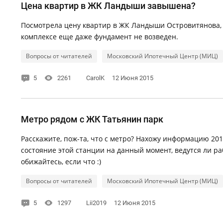
Цена квартир в ЖК Ландыши завышена?
Посмотрела цену квартир в ЖК Ландыши Островитянова, м
комплексе еще даже фундамент не возведен.
Вопросы от читателей
Московский Ипотечный Центр (МИЦ)
5
2261
CarolK
12 Июня 2015
Метро рядом с ЖК Татьянин парк
Расскажите, пож-та, что с метро? Нахожу информацию 2013
состояние этой станции на данный момент, ведутся ли раб
обижайтесь, если что :)
Вопросы от читателей
Московский Ипотечный Центр (МИЦ)
5
1297
Lii2019
12 Июня 2015