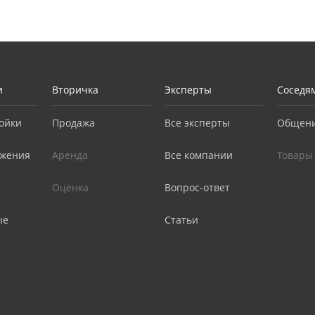
и
Вторичка
Эксперты
Соседя
ойки
Продажа
Все эксперты
Общен
жения
Аренда
Все компании
Товары
Оценка
Вопрос-ответ
ые
Статьи