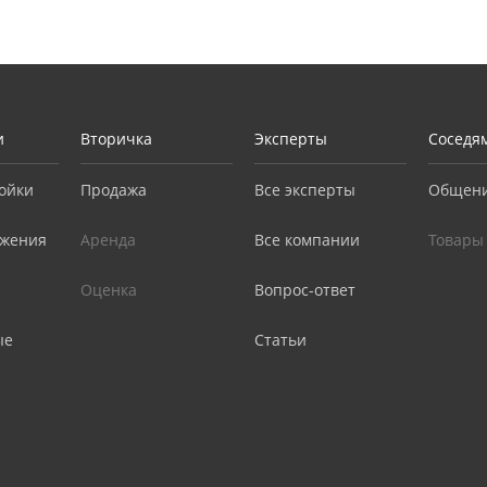
и
Вторичка
Эксперты
Соседя
ойки
Продажа
Все эксперты
Общен
жения
Аренда
Все компании
Товары
Оценка
Вопрос-ответ
ые
Статьи