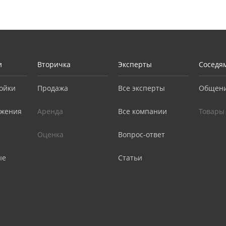
и
Вторичка
Эксперты
Соседя
ойки
Продажа
Все эксперты
Общен
жения
Аренда
Все компании
Товары
Оценка
Вопрос-ответ
ые
Статьи