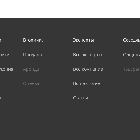
и
Вторичка
Эксперты
Соседя
ойки
Продажа
Все эксперты
Общен
жения
Аренда
Все компании
Товары
Оценка
Вопрос-ответ
ые
Статьи