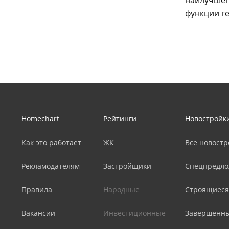
наилучшег
функции г
Homechart
Рейтинги
Новостройк
Как это работает
ЖК
Все новостр
Рекламодателям
Застройщики
Спецпредло
Правила
Народные
Строящиеся
Вакансии
Инвестиционные
Завершенн