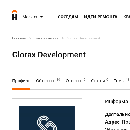
Москва
СОСЕДЯМ
ИДЕИ РЕМОНТА
КВ
Главная
Застройщики
Glorax Development
Glorax Development
10
0
0
18
Профиль
Объекты
Ответы
Статьи
Темы
Информа
Деятельно
Адрес:
Прес
“Империя”